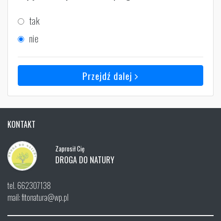
tak
nie
Przejdź dalej
KONTAKT
Zaprosił Cię
DROGA DO NATURY
tel. 662307138
mail: fitonatura@wp.pl