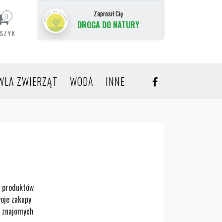
Zaprosił Cię
0
DROGA DO NATURY
SZYK
WLA ZWIERZĄT
WODA
INNE
ć produktów
oje zakupy
h znajomych