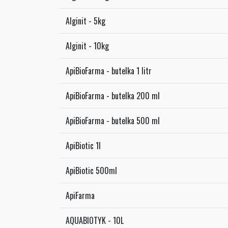
Alginit - 5kg
Alginit - 10kg
ApiBioFarma - butelka 1 litr
ApiBioFarma - butelka 200 ml
ApiBioFarma - butelka 500 ml
ApiBiotic 1l
ApiBiotic 500ml
ApiFarma
AQUABIOTYK - 10L