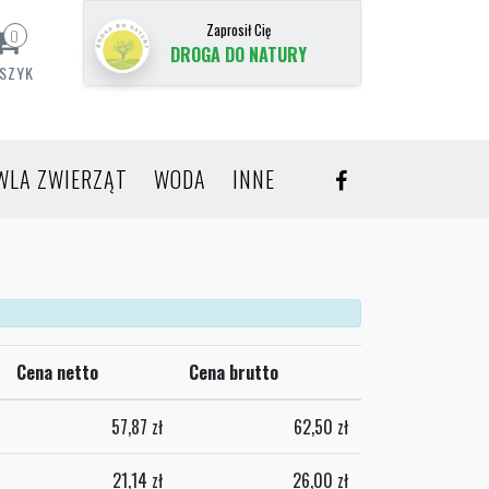
Zaprosił Cię
0
DROGA DO NATURY
SZYK
WLA ZWIERZĄT
WODA
INNE
Cena netto
Cena brutto
57,87
zł
62,50
zł
21,14
zł
26,00
zł