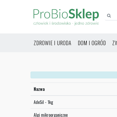
ZDROWIE I URODA
DOM I OGRÓD
Z
Nazwa
AdeSil - 1kg
Algi mikroorganiczne