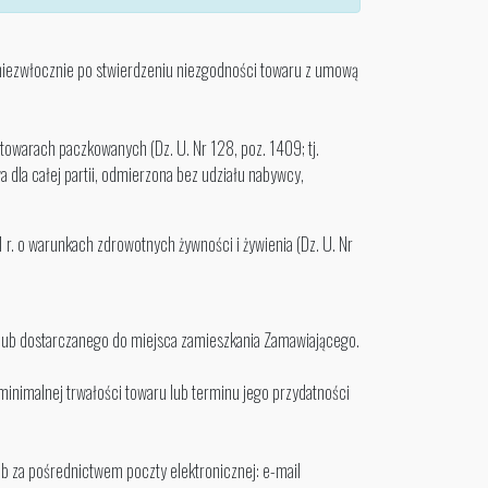
. niezwłocznie po stwierdzeniu niezgodności towaru z umową
towarach paczkowanych (Dz. U. Nr 128, poz. 1409; tj.
la całej partii, odmierzona bez udziału nabywcy,
r. o warunkach zdrowotnych żywności i żywienia (Dz. U. Nr
lub dostarczanego do miejsca zamieszkania Zamawiającego.
inimalnej trwałości towaru lub terminu jego przydatności
ub za pośrednictwem poczty elektronicznej: e-mail