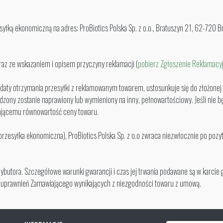
ką ekonomiczną na adres: ProBiotics Polska Sp. z o.o., Bratuszyn 21, 62-720 B
z ze wskazaniem i opisem przyczyny reklamacji (
pobierz Zgłoszenie Reklamacy
 od daty otrzymania przesyłki z reklamowanym towarem, ustosunkuje się do złożone
dzony zostanie naprawiony lub wymieniony na inny, pełnowartościowy. Jeśli nie b
wiającemu równowartość ceny towaru.
zesyłka ekonomiczna), ProBiotics Polska Sp. z o.o zwraca niezwłocznie po pozy
butora. Szczegółowe warunki gwarancji i czas jej trwania podawane są w karcie 
za uprawnień Zamawiającego wynikających z niezgodności towaru z umową.