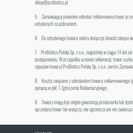
sklep@probiotics.pl
5. Zamawiający powinien odesłać reklamowany towar przesył
odsyłanych za pobraniem.
6. Do odsyłanego towaru należy dołączyć dowód zakupu wra
7. ProBiotics Polska Sp. z o.o., najpóźniej w ciągu 14 dni
postępowaniu. W przypadku uznania reklamacji, towar uszko
zapasów towaru) ProBiotics Polska Sp. z o.o. zwróci Zama
8. Koszty związane z odesłaniem towaru reklamowanego (pr
opisaną w pkt. 7 Zgłoszenia Reklamacyjnego.
9. Towary mogą być objęte gwarancją producenta lub dystry
sprzedany towar nie wyłącza, nie ogranicza ani nie zawies