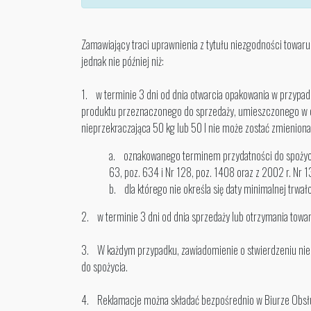
Zamawiający traci uprawnienia z tytułu niezgodności towar
jednak nie później niż:
1. w terminie 3 dni od dnia otwarcia opakowania w przypad
produktu przeznaczonego do sprzedaży, umieszczonego w op
nieprzekraczająca 50 kg lub 50 l nie może zostać zmienion
a. oznakowanego terminem przydatności do spożycia 
63, poz. 634 i Nr 128, poz. 1408 oraz z 2002 r. Nr 1
b. dla którego nie określa się daty minimalnej trwał
2. w terminie 3 dni od dnia sprzedaży lub otrzymania tow
3. W każdym przypadku, zawiadomienie o stwierdzeniu niez
do spożycia.
4. Reklamacje można składać bezpośrednio w Biurze Obsługi 