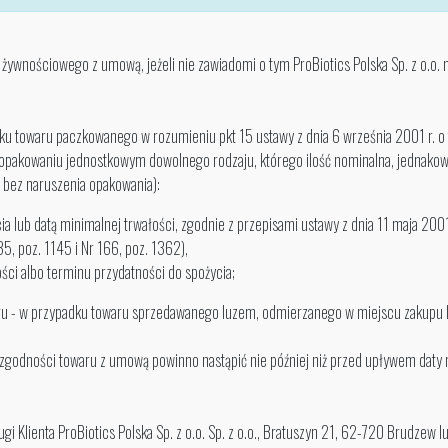
u żywnościowego z umową, jeżeli nie zawiadomi o tym ProBiotics Polska Sp. z o.o
ku towaru paczkowanego w rozumieniu pkt 15 ustawy z dnia 6 września 2001 r. o 
akowaniu jednostkowym dowolnego rodzaju, którego ilość nominalna, jednakowa d
a bez naruszenia opakowania):
lub datą minimalnej trwałości, zgodnie z przepisami ustawy z dnia 11 maja 2001 
35, poz. 1145 i Nr 166, poz. 1362),
ości albo terminu przydatności do spożycia;
aru - w przypadku towaru sprzedawanego luzem, odmierzanego w miejscu zakupu 
godności towaru z umową powinno nastąpić nie później niż przed upływem daty m
Klienta ProBiotics Polska Sp. z o.o. Sp. z o.o., Bratuszyn 21, 62-720 Brudzew l