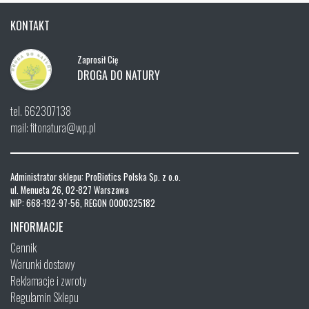
KONTAKT
Zaprosił Cię
DROGA DO NATURY
tel. 662307138
mail: fitonatura@wp.pl
Administrator sklepu: ProBiotics Polska Sp. z o.o.
ul. Menueta 26, 02-827 Warszawa
NIP: 668-192-97-56, REGON 0000325182
INFORMACJE
Cennik
Warunki dostawy
Reklamacje i zwroty
Regulamin Sklepu