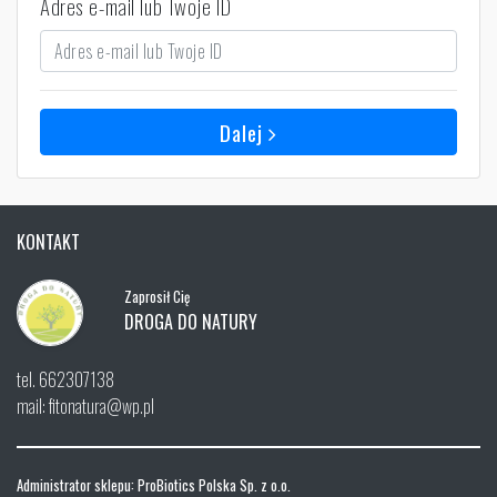
Adres e-mail lub Twoje ID
Dalej
KONTAKT
Zaprosił Cię
DROGA DO NATURY
tel. 662307138
mail: fitonatura@wp.pl
Administrator sklepu: ProBiotics Polska Sp. z o.o.