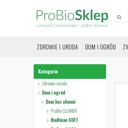
ZDROWIE I URODA
DOM I OGRÓD
Z
Kategorie
Zdrowie i uroda
Dom i ogród
Dom bez chemii
ProBio CLEANER
BioKlean SOFT