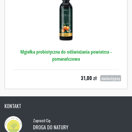
Mgiełka probiotyczna do odświeżania powietrza -
pomarańczowa
31,00
zł
niedostępny
KONTAKT
Zaprosił Cię
DROGA DO NATURY