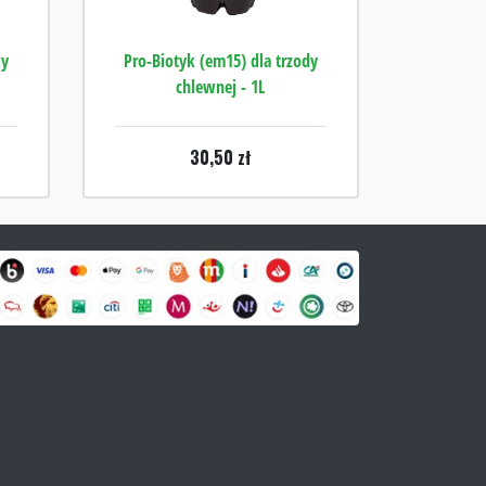
dy
Pro-Biotyk (em15) dla trzody
chlewnej - 1L
30,50
zł