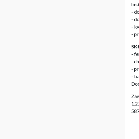
Ins
- d
- d
- l
- p
SK
- f
- c
- p
- b
Dod
Zaw
1,2
587