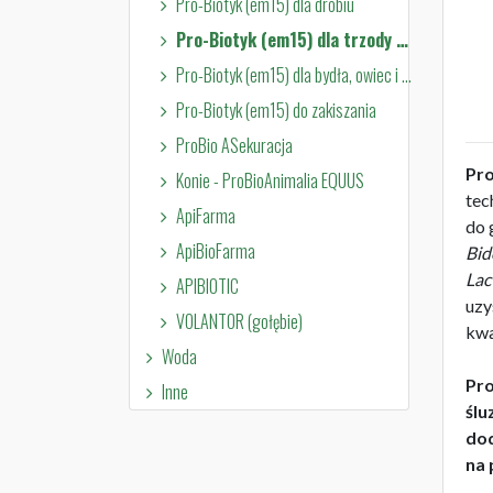
Pro-Biotyk (em15) dla drobiu
Pro-Biotyk (em15) dla trzody chlewnej
Pro-Biotyk (em15) dla bydła, owiec i kóz
Pro-Biotyk (em15) do zakiszania
ProBio ASekuracja
Pro
Konie - ProBioAnimalia EQUUS
tec
ApiFarma
do 
ApiBioFarma
Bid
Lac
APIBIOTIC
uzy
VOLANTOR (gołębie)
kwa
Woda
Pro
Inne
ślu
dod
na 