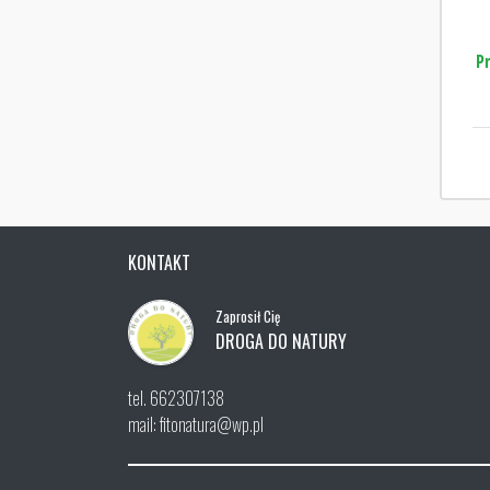
P
KONTAKT
Zaprosił Cię
DROGA DO NATURY
tel. 662307138
mail: fitonatura@wp.pl