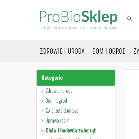
ZDROWIE I URODA
DOM I OGRÓD
Z
Kategorie
Zdrowie i uroda
Dom i ogród
Zwierzęta domowe
Uprawa roślin
Chów i hodowla zwierząt