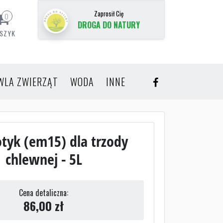
Zaprosił Cię
0
DROGA DO NATURY
SZYK
WLA ZWIERZĄT
WODA
INNE
otyk (em15) dla trzody
chlewnej - 5L
Cena detaliczna:
86,00
zł