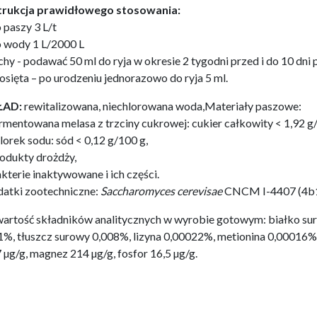
trukcja prawidłowego stosowania:
o paszy 3 L/t
o wody 1 L/2000 L
ochy - podawać 50 ml do ryja w okresie 2 tygodni przed i do 10 dni 
rosięta – po urodzeniu jednorazowo do ryja 5 ml.
ŁAD:
rewitalizowana, niechlorowana woda,Materiały paszowe:
ermentowana melasa z trzciny cukrowej: cukier całkowity < 1,92 g/
hlorek sodu: sód < 0,12 g/100 g,
rodukty drożdży,
akterie inaktywowane i ich części.
atki zootechniczne:
Saccharomyces cerevisae
CNCM I-4407 (4b17
artość składników analitycznych w wyrobie gotowym: białko sur
1%, tłuszcz surowy 0,008%, lizyna 0,00022%, metionina 0,00016%,
 µg/g, magnez 214 µg/g, fosfor 16,5 µg/g.