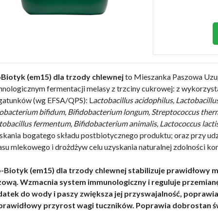
Biotyk (em15) dla trzody chlewnej
to Mieszanka Paszowa Uzup
hnologicznym fermentacji melasy z trzciny cukrowej: z wykorzy
gatunków (wg EFSA/QPS): L
actobacillus acidophilus, Lactobacillu
obacterium bifidum, Bifidobacterium longum, Streptococcus thermo
tobacillus fermentum, Bifidobacterium animalis, Lactococcus lactis 
skania bogatego składu postbiotycznego produktu; oraz przy udzia
su mlekowego i drożdżyw celu uzyskania naturalnej zdolności ko
-Biotyk (em15) dla trzody chlewnej stabilizuje prawidłowy m
zową. Wzmacnia system immunologiczny i reguluje przemianę
atek do wody i paszy zwiększa jej przyswajalność, poprawi
prawidłowy przyrost wagi tuczników. Poprawia dobrostan św