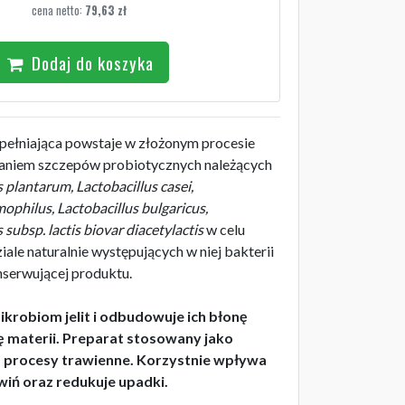
cena netto:
79,63
zł
Dodaj do koszyka
ełniająca powstaje w złożonym procesie
staniem szczepów probiotycznych należących
s plantarum, Lactobacillus casei,
philus, Lactobacillus bulgaricus,
subsp. lactis biovar diacetylactis
w celu
le naturalnie występujących w niej bakterii
nserwującej produktu.
ikrobiom jelit i odbudowuje ich błonę
 materii. Preparat stosowany jako
a procesy trawienne. Korzystnie wpływa
iń oraz redukuje upadki.