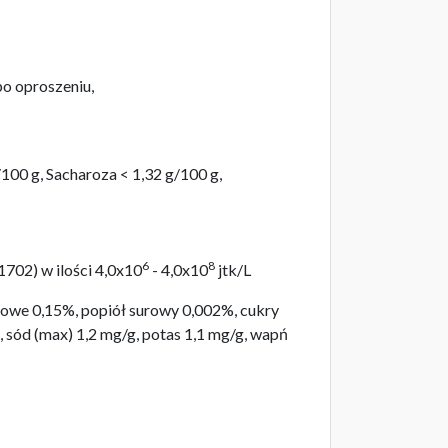
po oproszeniu,
100 g, Sacharoza < 1,32 g/100 g,
6
8
02) w ilości 4,0x10
- 4,0x10
jtk/L
owe 0,15%, popiół surowy 0,002%, cukry
 sód (max) 1,2 mg/g, potas 1,1 mg/g, wapń