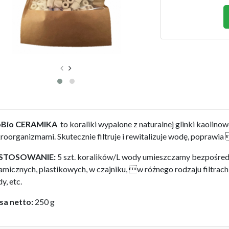
oBio CERAMIKA
to koraliki wypalone z naturalnej glinki kaolino
roorganizmami. Skutecznie filtruje i rewitalizuje wodę, poprawia 
STOSOWANIE:
5 szt. koralików/L wody umieszczamy bezpośredn
amicznych, plastikowych, w czajniku, w różnego rodzaju filtrac
y, etc.
a netto:
250 g