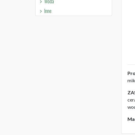
Woda
Inne
Pr
mik
ZA
cer
wod
Mas