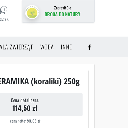
Zaprosił Cię
0
DROGA DO NATURY
SZYK
WLA ZWIERZĄT
WODA
INNE
ERAMIKA (koraliki) 250g
Cena detaliczna:
114,50
zł
cena netto:
93,09
zł