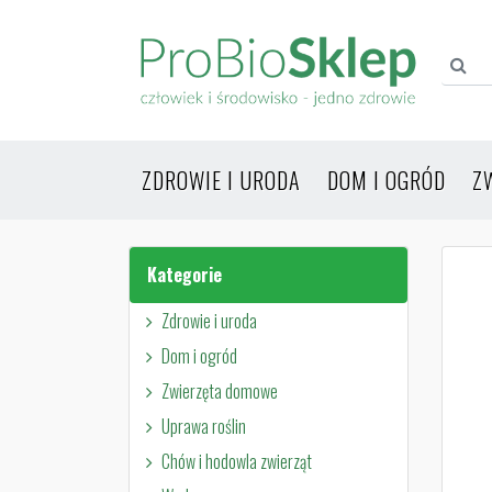
ZDROWIE I URODA
DOM I OGRÓD
Z
Kategorie
Zdrowie i uroda
Dom i ogród
Zwierzęta domowe
Uprawa roślin
Chów i hodowla zwierząt