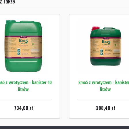
z także
a5 z wrotyczem - kanister 10
Ema5 z wrotyczem - kanister
litrów
litrów
734,00
zł
388,40
zł