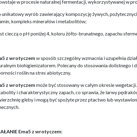
owstaje w procesie naturalnej fermentacji, wykorzystywanej w pr
o unikatowy wyrób zawierający kompozycję żywych, pożyteczny
amin, kompleks minerałów i metabolitów;
est cieczą o pH poniżej 4, koloru żółto-brunatnego, zapachu sf
a5 z wrotyczem
w sposób szczególny wzmacnia i uzupełnia dzia
uralnym biohigienizatorem. Polecany do stosowania dolistnego i 
orności roślin na stres abiotyczny.
a5 z wrotyczem
może być stosowany w całym okresie wegetacji. W
abolity i charakterystyczny zapach, co sprawia, że larwy pędrak
ierzchnię gleby i mogą być spożyte przez ptactwo lub wystawione
necznych.
IAŁANIE Ema5 z wrotyczem: