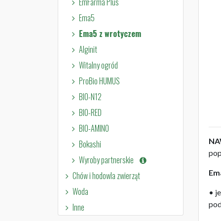
EmFarma Plus
Ema5
Ema5 z wrotyczem
Alginit
Witalny ogród
ProBio HUMUS
BIO-N12
BIO-RED
BIO-AMINO
NA
Bokashi
pop
Wyroby partnerskie
Em
Chów i hodowla zwierząt
Woda
• j
pod
Inne