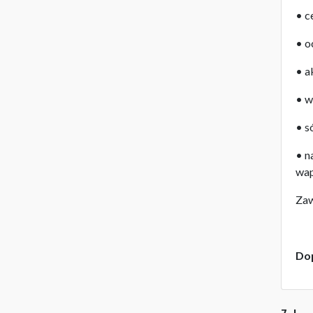
• c
• o
• a
• w
• s
• n
wa
Zaw
Dop