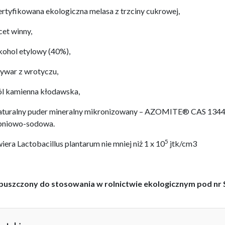
ertyfikowana ekologiczna melasa z trzciny cukrowej,
cet winny,
kohol etylowy (40%),
ywar z wrotyczu,
ól kamienna kłodawska,
aturalny puder mineralny mikronizowany – AZOMITE® CAS 1344-
pniowo-sodowa.
5
iera Lactobacillus plantarum nie mniej niż 1 x 10
jtk/cm3
uszczony do stosowania w rolnictwie ekologicznym pod nr 