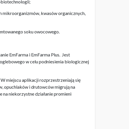
obiotechnologii;
ch mikroorganizmów, kwasów organicznych,
ermentowanego soku owocowego.
łanie EmFarma i EmFarma Plus. Jest
doglebowego w celu podniesienia biologicznej
 miejscu aplikacji rozprzestrzeniają się
ów, opuchlaków i drutowców migrują na
 na niekorzystne działanie promieni