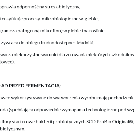
oprawia odporność na stres abiotyczny,
ntensyfikuje procesy mikrobiologiczne w glebie,
granicza patogenną mikroflorę w glebie i na roślinie,
rzywraca do obiegu trudnodostępne składniki,
twarza niekorzystne warunki dla żerowania niektórych szkodników w
towce).
ŁAD PRZED FERMENTACJĄ:
owce wykorzystywane do wytworzenia wyrobu mają pochodzenie 
oda (spełniająca odpowiednie wymagania technologiczne pod wz
ultury starterowe bakterii probiotycznych SCD ProBio Original®,
biotycznym,