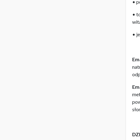
• p
• t
wit
• j
Em
nat
odp
Em
met
pow
sło
DZ