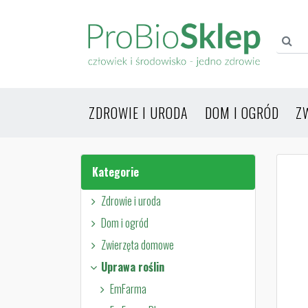
ZDROWIE I URODA
DOM I OGRÓD
Z
Kategorie
Zdrowie i uroda
Dom i ogród
Zwierzęta domowe
Uprawa roślin
EmFarma