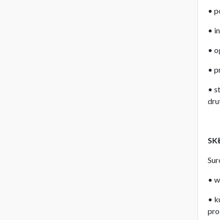
• p
• i
• o
• p
• s
dru
SK
Sur
• w
• k
pro